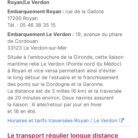
Royan/Le Verdon
Embarquement Royan :
rue de la Galiote
(ouvre une fenêtre popup)
17200 Royan
Tél. : 05 46 38 35 15
Embarquement Le Verdon :
19, avenue du phare
de Cordouan
33123 Le Verdon‑sur‑Mer
Située à l'embouchure de la Gironde, cette liaison
maritime relie Le Verdon (Pointe nord du Médoc)
à Royan et vice versa permettant ainsi d'éviter
le long détour de l'estuaire et le franchissement
des ponts sur la Dordogne et la Garonne.
La distance est de 3 milles (6 km) et la traversée
de 20 minutes environ. Deux navires assurent
la liaison : 6 aller/retour par jour en hiver
et 18 en été.
(ouvre u
Horaires et tarifs traversées Royan / Le Verdon
Le transport régulier longue distance