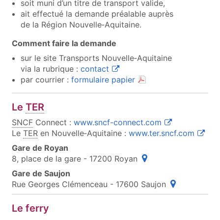
soit muni d’un titre de transport valide,
ait effectué la demande préalable auprès
de la Région Nouvelle‑Aquitaine.
Comment faire la demande
sur le site Transports Nouvelle‑Aquitaine
(ouvre une nouvelle fenêtre)
via la rubrique :
contact
(document PDF, ouvre 
par courrier :
formulaire papier
Le
TER
(ouvre une nouv
SNCF
Connect :
www.sncf-connect.com
(ouvre
Le
TER
en Nouvelle‑Aquitaine :
www.ter.sncf.com
Gare de Royan
(ouvre une fenêtre po
8, place de la gare - 17200 Royan
Gare de Saujon
(ouvre une fe
Rue Georges Clémenceau - 17600 Saujon
Le ferry