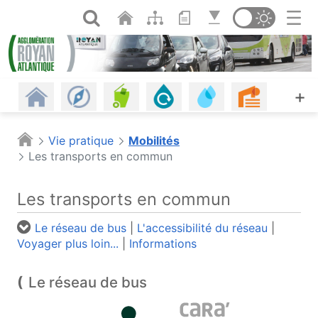
Panneau de gestion des cookies
Saut au contenu principal
Ouvrir la recherche
Changer de th
Revenir à l'accueil
Les communes
Gestion des déchets
Assainissement
Eau potable, eau d
Urbanism
A
+
Habitat
Énergie - Climat
Mobilités
Petite enfance
Plages
Piscine
Vie pratique
Mobilités
Les transports en commun
Offres d'emploi
Économie
Agriculture et alimentation
Espaces naturels
Culture
Agenda
Les transports en commun
Les infos
Portail cartographique (o
Le réseau de bus
|
L'accessibilité du réseau
|
Voyager plus loin...
|
Informations
Le réseau de bus