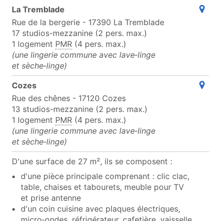
(ou
La Tremblade
Rue de la bergerie - 17390 La Tremblade
17 studios-mezzanine (2 pers. max.)
1 logement
PMR
(4 pers. max.)
(une lingerie commune avec lave‑linge
et sèche‑linge)
(ou
Cozes
Rue des chênes - 17120 Cozes
13 studios-mezzanine (2 pers. max.)
1 logement
PMR
(4 pers. max.)
(une lingerie commune avec lave‑linge
et sèche‑linge)
D'une surface de 27 m², ils se composent :
d'une pièce principale comprenant : clic clac,
table, chaises et tabourets, meuble pour TV
et prise antenne
d'un coin cuisine avec plaques électriques,
micro‑ondes, réfrigérateur, cafetière, vaisselle