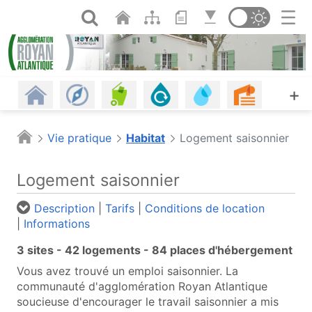
Panneau de gestion des cookies
Saut au contenu principal
Ouvrir la recherche
Changer de th
Revenir à l'accueil
Les communes
Gestion des déchets
Assainissement
Eau potable, eau d
Urbanism
A
+
Habitat
Énergie - Climat
Mobilités
Petite enfance
Plages
Piscine
Vie pratique
Habitat
Logement saisonnier
Offres d'emploi
Économie
Agriculture et alimentation
Espaces naturels
Culture
Agenda
Logement saisonnier
Les infos
Portail cartographique (o
Description
|
Tarifs
|
Conditions de location
|
Informations
3 sites - 42 logements - 84 places d'hébergement
Vous avez trouvé un emploi saisonnier. La
communauté d'agglomération Royan Atlantique
soucieuse d'encourager le travail saisonnier a mis