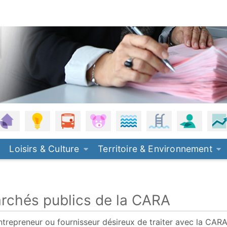
, eau de pluie
anisme
Habitat
Énergie - Climat
Mobilités
Petite enfance
Plages
Piscine
Offres 
Loisirs & Culture
Territoire & Environnement
rchés publics de la CARA
ntrepreneur ou fournisseur désireux de traiter avec la CARA