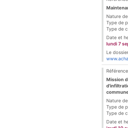
Maintenan
Nature des
Type de p
Type de c
Date et h
lundi 7 s
Le dossier
www.acha
Référence
Mission d
d'infiltr
commune 
Nature des
Type de p
Type de c
Date et h