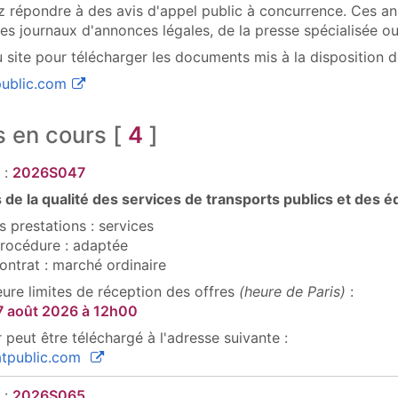
 répondre à des avis d'appel public à concurrence. Ces an
 des journaux d'annonces légales, de la presse spécialisée ou 
 site pour télécharger les documents mis à la disposition de
(ouvre une nouvelle fenêtre)
ublic.com
être)
s en cours [
4
]
 :
2026S047
 de la qualité des services de transports publics et des
 prestations : services
rocédure : adaptée
ontrat : marché ordinaire
eure limites de réception des offres
(heure de Paris)
:
7 août 2026
à 12h00
 peut être téléchargé à l'adresse suivante :
(ouvre une nouvelle fenêtre)
tpublic.com
 :
2026S065