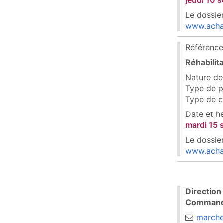
jeudi 10 
Le dossier
www.acha
Référence
Réhabilit
Nature de
Type de p
Type de c
Date et h
mardi 15
Le dossier
www.acha
Direction
Command
marche