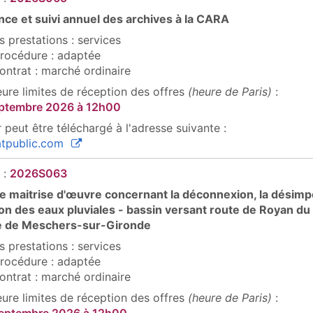
ce et suivi annuel des archives à la CARA
 prestations : services
rocédure : adaptée
ontrat : marché ordinaire
eure limites de réception des offres
(heure de Paris)
:
eptembre 2026
à 12h00
 peut être téléchargé à l'adresse suivante :
(ouvre une nouvelle fenêtre)
tpublic.com
 :
2026S063
e maitrise d'œuvre concernant la déconnexion, la désim
ation des eaux pluviales - bassin versant route de Royan du
de Meschers-sur-Gironde
 prestations : services
rocédure : adaptée
ontrat : marché ordinaire
eure limites de réception des offres
(heure de Paris)
: