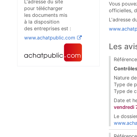
L'adresse du site
Vous pouvez
pour télécharger
officielles,
les documents mis
L'adresse du
à la disposition
des entreprises est :
www.achatp
www.achatpublic.com
(ouvre une nouvelle fen
Les avi
Référence
Contrôles
Nature des
Type de p
Type de c
Date et h
vendredi 
Le dossier
www.acha
Référence