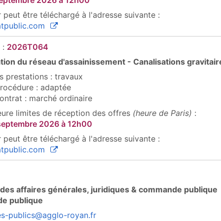
septembre 2026
à 12h00
 peut être téléchargé à l'adresse suivante :
(ouvre une nouvelle fenêtre)
tpublic.com
 :
2026T064
ation du réseau d'assainissement - Canalisations gravitair
s prestations : travaux
rocédure : adaptée
ontrat : marché ordinaire
eure limites de réception des offres
(heure de Paris)
:
 septembre 2026
à 12h00
 peut être téléchargé à l'adresse suivante :
(ouvre une nouvelle fenêtre)
tpublic.com
 des affaires générales, juridiques & commande publique
e publique
s-publics@agglo-royan.fr