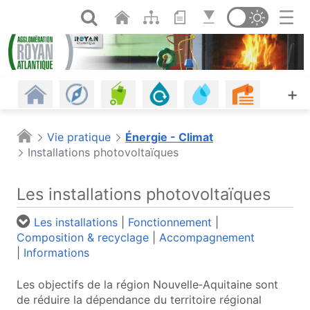
Panneau de gestion des cookies
Saut au contenu principal
Ouvrir la recherche
Changer de th
Revenir à l'accueil
Les communes
Gestion des déchets
Assainissement
Eau potable, eau d
Urbanism
A
+
Habitat
Énergie - Climat
Mobilités
Petite enfance
Plages
Piscine
Vie pratique
Énergie - Climat
Installations photovoltaïques
Offres d'emploi
Économie
Agriculture et alimentation
Espaces naturels
Culture
Agenda
Les installations photovoltaïques
Les infos
Portail cartographique (o
Les installations
|
Fonctionnement
|
Composition & recyclage
|
Accompagnement
|
Informations
Les objectifs de la région Nouvelle‑Aquitaine sont
de réduire la dépendance du territoire régional