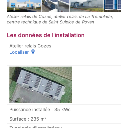
Atelier relais de Cozes, atelier relais de La Tremblade,
centre technique de Saint‑Sulpice‑de‑Royan
Les données de l'installation
Les données de l'installation
Atelier relais Cozes
(ouvre une fenêtre popup)
Localiser
35 kWc
235 m²