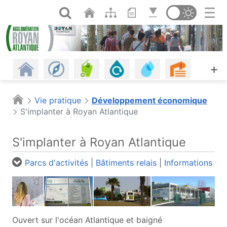
Panneau de gestion des cookies
Saut au contenu principal
Ouvrir la recherche
Changer de th
Revenir à l'accueil
Les communes
Gestion des déchets
Assainissement
Eau potable, eau d
Urbanism
A
+
Habitat
Énergie - Climat
Mobilités
Petite enfance
Plages
Piscine
Vie pratique
Développement économique
S'implanter à Royan Atlantique
Offres d'emploi
Économie
Agriculture et alimentation
Espaces naturels
Culture
Agenda
S'implanter à Royan Atlantique
Les infos
Portail cartographique (o
Parcs d'activités
|
Bâtiments relais
|
Informations
Ouvert sur l'océan Atlantique et baigné