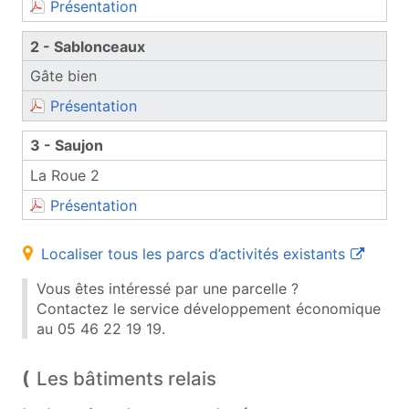
(document PDF, ouvre une nouvelle fen
Présentation
2 - Sablonceaux
Gâte bien
(document PDF, ouvre une nouvelle fen
Présentation
3 - Saujon
La Roue 2
(document PDF, ouvre une nouvelle fen
Présentation
(ouvre un
Localiser tous les parcs d’activités existants
Vous êtes intéressé par une parcelle ?
Contactez le service développement économique
au
05 46 22 19 19
.
Les bâtiments relais