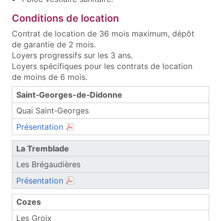
Conditions de location
Contrat de location de 36 mois maximum, dépôt
de garantie de 2 mois.
Loyers progressifs sur les 3 ans.
Loyers spécifiques pour les contrats de location
de moins de 6 mois.
Les conditions de location
Saint‑Georges-de‑Didonne
Quai Saint‑Georges
(document PDF, ouvre une nouvelle fenêtr
Présentation
La Tremblade
Les Brégaudières
(document PDF, ouvre une nouvelle fenêtr
Présentation
Cozes
Les Groix