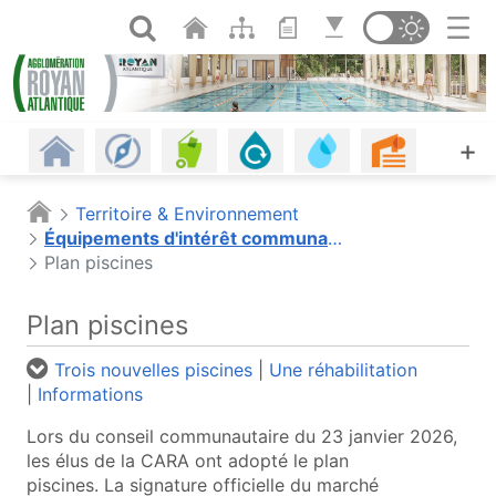
Panneau de gestion des cookies
Saut au contenu principal
Ouvrir la recherche
Changer de th
Revenir à l'accueil
Les communes
Gestion des déchets
Assainissement
Eau potable, eau d
Urbanism
A
+
Habitat
Énergie - Climat
Mobilités
Petite enfance
Plages
Piscine
Territoire & Environnement
Équipements d'intérêt communautaires
Offres d'emploi
Économie
Agriculture et alimentation
Espaces naturels
Culture
Agenda
Plan piscines
Les infos
Portail cartographique (o
Plan piscines
Trois nouvelles piscines
|
Une réhabilitation
|
Informations
Lors du conseil communautaire du 23 janvier 2026,
les élus de la CARA ont adopté le plan
piscines. La signature officielle du marché