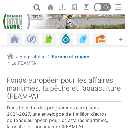
Panneau de gestion des cookies
Saut au contenu principal
Ouvrir la recherche
Changer de th
Revenir à l'accueil
Les communes
Gestion des déchets
Assainissement
Eau potable, eau d
Urbanism
A
+
Habitat
Énergie - Climat
Mobilités
Petite enfance
Plages
Piscine
Vie pratique
Europe et région
Le FEAMPA
Offres d'emploi
Économie
Agriculture et alimentation
Espaces naturels
Culture
Agenda
Fonds européen pour les affaires
Les infos
Portail cartographique (o
maritimes, la pêche et l’aquaculture
(FEAMPA)
Dans le cadre des programmes européens
2021‑2027, une enveloppe de 1 million d’euros
de fonds européen pour les affaires maritimes,
la pêche et l'aquaculture (
FEAMPA
)