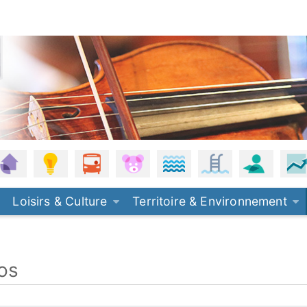
, eau de pluie
anisme
Habitat
Énergie - Climat
Mobilités
Petite enfance
Plages
Piscine
Offres 
Loisirs & Culture
Territoire & Environnement
fos