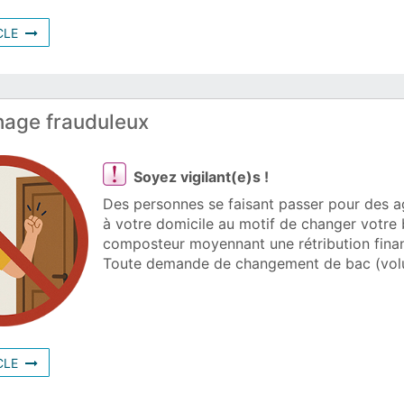
608321
CLE
age frauduleux
Soyez vigilant(e)s !
Des personnes se faisant passer pour des ag
à votre domicile au motif de changer votre
composteur moyennant une rétribution finan
Toute demande de changement de bac (volu
588125
CLE