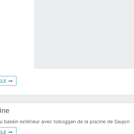
390196
CLE
cine
u bassin extérieur avec toboggan de la piscine de Saujon
619080
CLE