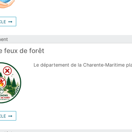
622849
CLE
ment
e feux de forêt
Le département de la Charente‑Maritime plac
624311
CLE