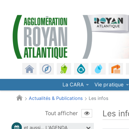
Panneau de gestion des cookies
CARA
Saut au contenu principal
Revenir à l'accueil
Les communes
Gestion des déchets
Assainissement
Eau potable
Urb
La CARA
Vie pratique
Actualités & Publications
Les infos
Les infos
Les in
Tout afficher
et aussi...
L'AGENDA