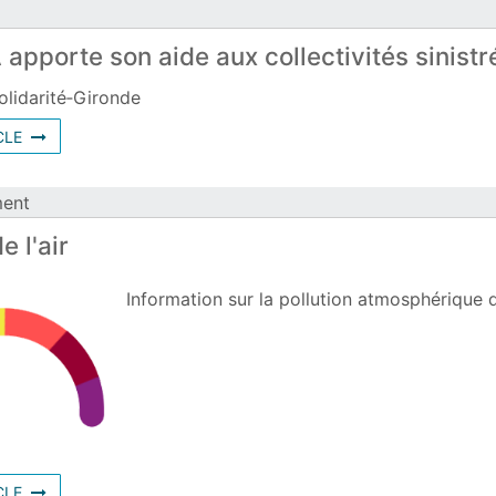
apporte son aide aux collectivités sinist
olidarité‑Gironde
630059
CLE
ment
e l'air
Information sur la pollution atmosphérique 
627856
CLE