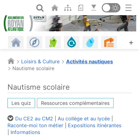
Panneau de gestion des cookies
Saut au contenu principal
Ouvrir la recherche
Changer de th
Revenir à l'accueil
Les communes
Gestion des déchets
Assainissement
Eau potable, eau d
Urbanism
A
+
Habitat
Énergie - Climat
Mobilités
Petite enfance
Plages
Piscine
Loisirs & Culture
Activités nautiques
Nautisme scolaire
Offres d'emploi
Économie
Agriculture et alimentation
Espaces naturels
Culture
Agenda
Nautisme scolaire
Les infos
Portail cartographique (o
Les quiz
Ressources complémentaires
Du CE2 au CM2
|
Au collège et au lycée
|
Raconte-moi ton métier
|
Expositions itinérantes
|
Informations