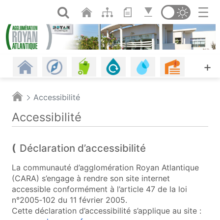
Panneau de gestion des cookies
Saut au contenu principal
Ouvrir la recherche
Changer de th
Revenir à l'accueil
Les communes
Gestion des déchets
Assainissement
Eau potable, eau d
Urbanism
A
+
Habitat
Énergie - Climat
Mobilités
Petite enfance
Plages
Piscine
Accessibilité
Offres d'emploi
Économie
Agriculture et alimentation
Espaces naturels
Culture
Agenda
Accessibilité
Les infos
Portail cartographique (o
Déclaration d’accessibilité
La communauté d’agglomération Royan Atlantique
(CARA) s’engage à rendre son site internet
accessible conformément à l’article 47 de la loi
n°2005‑102 du 11 février 2005.
Cette déclaration d’accessibilité s’applique au site :