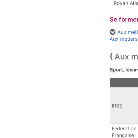
Royan Atla
Se former
Aux méti
Aux métiers
Aux mé
Sport, loisi
Les métiers 
IRSS
Fédération
Française