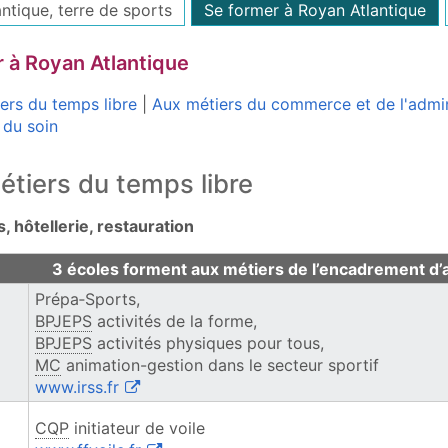
ntique, terre de sports
Se former à Royan Atlantique
 à Royan Atlantique
ers du temps libre
|
Aux métiers du commerce et de l'admin
 du soin
tiers du temps libre
rs, hôtellerie, restauration
du temps libre
3 écoles forment aux métiers de l’encadrement d’ac
Prépa‑Sports,
BPJEPS
activités de la forme,
BPJEPS
activités physiques pour tous,
MC
animation-gestion dans le secteur sportif
(ouvre une nouvelle fenêtre)
www.irss.fr
CQP
initiateur de voile