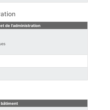
ation
t de l'administration
ues
re)
)
 bâtiment