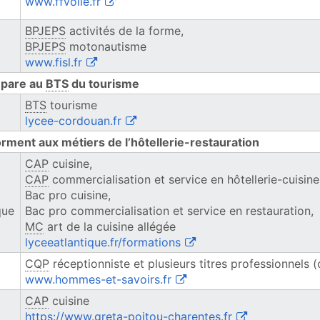
(ouvre une nouvelle fenêtre)
www.ffvoile.fr
BPJEPS
activités de la forme,
BPJEPS
motonautisme
(ouvre une nouvelle fenêtre)
www.fisl.fr
épare au
BTS
du tourisme
BTS
tourisme
(ouvre une nouvelle fenêtre)
lycee-cordouan.fr
orment aux métiers de l’hôtellerie-restauration
CAP
cuisine,
CAP
commercialisation et service en hôtellerie-cuisine
Bac pro cuisine,
que
Bac pro commercialisation et service en restauration,
MC
art de la cuisine allégée
(ouvre une nouvelle fenêt
lyceeatlantique.fr/formations
CQP
réceptionniste et plusieurs titres professionnels 
(ouvre une nouvelle fenêtre
www.hommes-et-savoirs.fr
CAP
cuisine
(ouvre une nouve
https://www.greta-poitou-charentes.fr