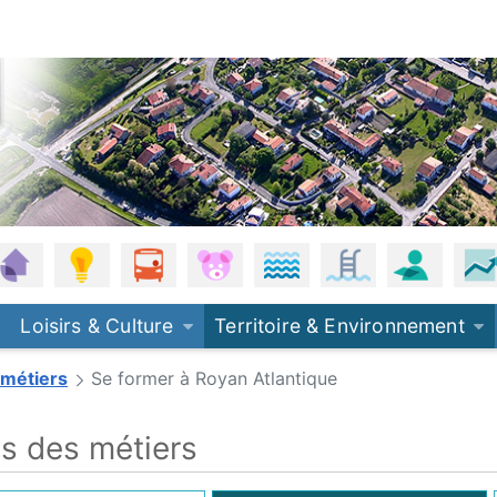
, eau de pluie
anisme
Habitat
Énergie - Climat
Mobilités
Petite enfance
Plages
Piscine
Offres 
Loisirs & Culture
Territoire & Environnement
métiers
Se former à Royan Atlantique
 des métiers