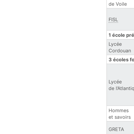
de Voile
FISL
1 école pr
Lycée
Cordouan
3 écoles f
Lycée
de l’Atlanti
Hommes
et savoirs
GRETA