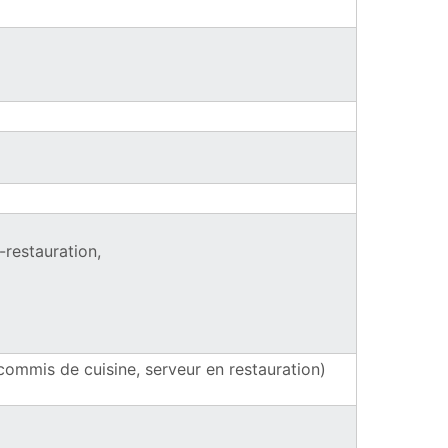
-restauration,
re)
(commis de cuisine, serveur en restauration)
)
lle fenêtre)