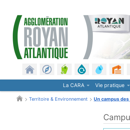
Panneau de gestion des cookies
CARA
Saut au contenu principal
Revenir à l'accueil
Les communes
Gestion des déchets
Assainissement
Eau potable
Urb
La CARA
Vie pratique
Territoire & Environnement
Un campus des 
Campus