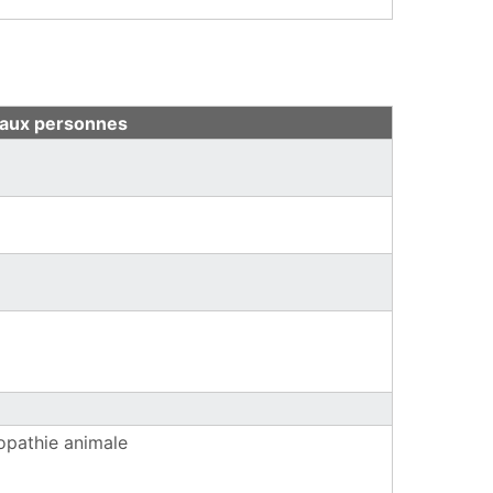
lle fenêtre)
 aux personnes
lle fenêtre)
)
lle fenêtre)
opathie animale