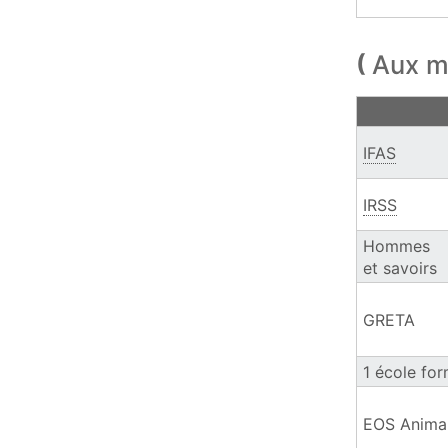
Aux m
Les métiers 
IFAS
IRSS
Hommes
et savoirs
GRETA
1 école for
EOS Anima