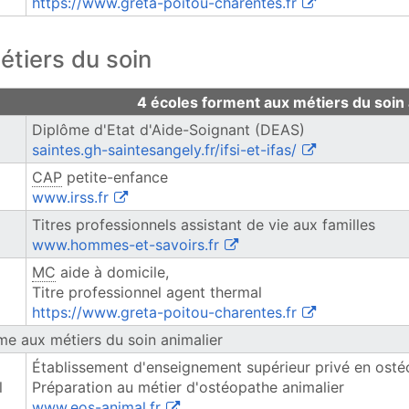
(ouvre une nouve
https://www.greta-poitou-charentes.fr
étiers du soin
du soin
4 écoles forment aux métiers du soin
Diplôme d'Etat d'Aide-Soignant (DEAS)
(ouvre une nouve
saintes.gh-saintesangely.fr/ifsi-et-ifas/
CAP
petite-enfance
(ouvre une nouvelle fenêtre)
www.irss.fr
Titres professionnels assistant de vie aux familles
(ouvre une nouvelle fenêtre
www.hommes-et-savoirs.fr
MC
aide à domicile,
Titre professionnel agent thermal
(ouvre une nouve
https://www.greta-poitou-charentes.fr
me aux métiers du soin animalier
Établissement d'enseignement supérieur privé en osté
l
Préparation au métier d'ostéopathe animalier
(ouvre une nouvelle fenêtre)
www.eos-animal.fr