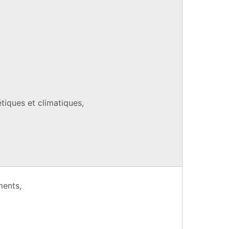
tiques et climatiques,
re)
ments,