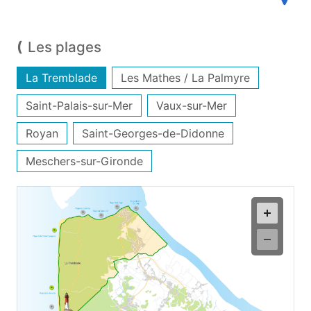
Les plages
La Tremblade
Les Mathes / La Palmyre
Saint-Palais-sur-Mer
Vaux-sur-Mer
Royan
Saint-Georges-de-Didonne
Meschers-sur-Gironde
02
01
04
03
05
06
07