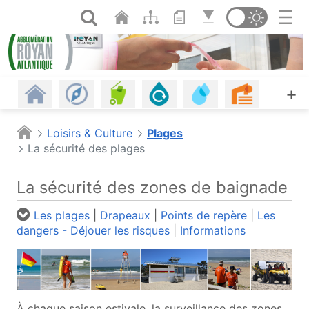
Panneau de gestion des cookies
Saut au contenu principal
Ouvrir la recherche
Changer de th
Revenir à l'accueil
Les communes
Gestion des déchets
Assainissement
Eau potable, eau d
Urbanism
A
+
Habitat
Énergie - Climat
Mobilités
Petite enfance
Plages
Piscine
Loisirs & Culture
Plages
La sécurité des plages
Offres d'emploi
Économie
Agriculture et alimentation
Espaces naturels
Culture
Agenda
La sécurité des zones de baignade
Les infos
Portail cartographique (o
Les plages
|
Drapeaux
|
Points de repère
|
Les
dangers - Déjouer les risques
|
Informations
À chaque saison estivale, la surveillance des zones