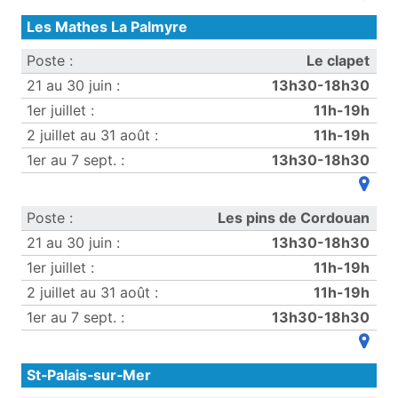
Les Mathes La Palmyre
Le clapet
13h30-18h30
11h-19h
11h-19h
13h30-18h30
(ouvre
Les pins de Cordouan
13h30-18h30
11h-19h
11h-19h
13h30-18h30
(ouvre
St‑Palais‑sur‑Mer