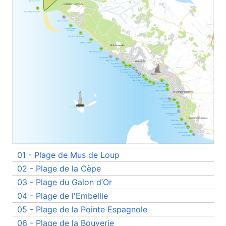
08
09
10
11
12
13
14
15
16
17
18
19
20
21
22
23
26
24
25
27
28
29
30
31
32
33
34
35
36
37
38
01 - Plage de Mus de Loup
02 - Plage de la Cèpe
03 - Plage du Galon d’Or
04 - Plage de l'Embellie
05 - Plage de la Pointe Espagnole
06 - Plage de la Bouverie