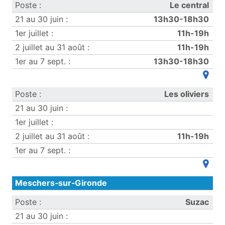
Le central
13h30-18h30
11h-19h
11h-19h
13h30-18h30
(ouvre
Les oliviers
11h-19h
(ouvre
Meschers‑sur‑Gironde
Suzac