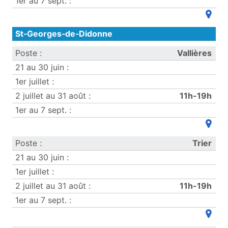
(ouvre
St‑Georges‑de‑Didonne
Vallières
11h-19h
(ouvre
Trier
11h-19h
(ouvre