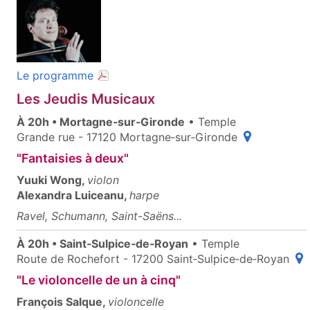
(document PDF, ouvre une nouvelle fenêt
Le programme
Les Jeudis Musicaux
À 20h • Mortagne‑sur‑Gironde
• Temple
(ouvre une fe
Grande rue - 17120 Mortagne‑sur‑Gironde
"Fantaisies à deux"
Yuuki Wong,
violon
Alexandra Luiceanu,
harpe
Ravel, Schumann, Saint-Saëns...
À 20h • Saint‑Sulpice‑de‑Royan
• Temple
(ou
Route de Rochefort - 17200 Saint‑Sulpice‑de‑Royan
"Le violoncelle de un à cinq"
François Salque,
violoncelle