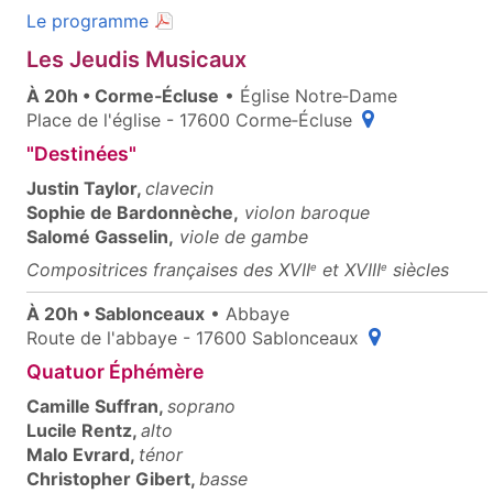
(document PDF, ouvre une nouvelle fenêt
Le programme
Les Jeudis Musicaux
À 20h • Corme‑Écluse
• Église Notre‑Dame
(ouvre une fenêt
Place de l'église - 17600 Corme‑Écluse
"Destinées"
Justin Taylor,
clavecin
Sophie de Bardonnèche,
violon baroque
Salomé Gasselin,
viole de gambe
Compositrices françaises des XVII
et XVIII
siècles
e
e
À 20h • Sablonceaux
• Abbaye
(ouvre une fenê
Route de l'abbaye - 17600 Sablonceaux
Quatuor Éphémère
Camille Suffran,
soprano
Lucile Rentz,
alto
Malo Evrard,
ténor
Christopher Gibert,
basse