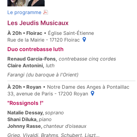
(document PDF, ouvre une nouvelle fenêt
Le programme
Les Jeudis Musicaux
À 20h • Floirac
• Église Saint‑Étienne
(ouvre une fenêtre popu
Rue de la Mairie - 17120 Floirac
Duo contrebasse luth
Renaud Garcia‑Fons,
contrebasse cinq cordes
Claire Antonini,
luth
Farangi (du baroque à l'Orient)
À 20h • Royan
• Notre Dame des Anges à Pontaillac
(ouvre une fenêtre p
33, avenue de Paris - 17200 Royan
"Rossignols !"
Natalie Dessay,
soprano
Shani Diluka,
piano
Johnny Rasse,
chanteur d’oiseaux
Grieg, Vivaldi, Brahms, Schubert, Liszt…