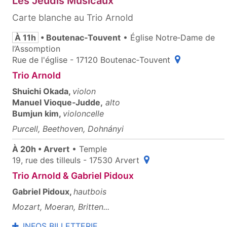
Les Jeudis Musicaux
Carte blanche au Trio Arnold
À 11h
• Boutenac‑Touvent
• Église Notre‑Dame de
l’Assomption
(ouvre une fen
Rue de l'église - 17120 Boutenac‑Touvent
Trio Arnold
Shuichi Okada,
violon
Manuel Vioque‑Judde,
alto
Bumjun kim,
violoncelle
Purcell, Beethoven, Dohnányi
À 20h • Arvert
• Temple
(ouvre une fenêtre po
19, rue des tilleuls - 17530 Arvert
Trio Arnold & Gabriel Pidoux
Gabriel Pidoux,
hautbois
Mozart, Moeran, Britten...
INFOS BILLETTERIE