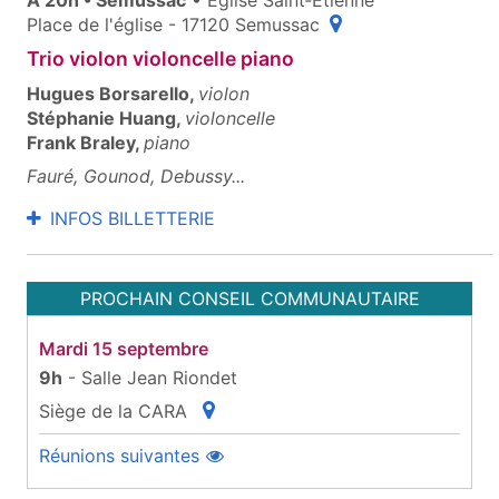
(ouvre une fenêtre p
Place de l'église - 17120 Semussac
Trio violon violoncelle piano
Hugues Borsarello,
violon
Stéphanie Huang,
violoncelle
Frank Braley,
piano
Fauré, Gounod, Debussy...
INFOS BILLETTERIE
PROCHAIN CONSEIL COMMUNAUTAIRE
Mardi 15 septembre
9h
- Salle Jean Riondet
Situer
Siège de la CARA
(ouvre une fenêtre popup)
Réunions suivantes