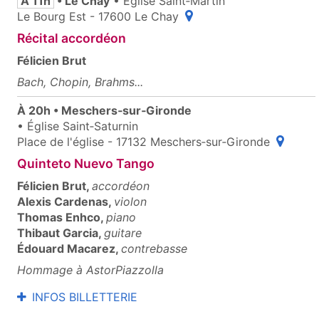
À 11h
• Le Chay
• Église Saint‑Martin
(ouvre une fenêtre popup
Le Bourg Est - 17600 Le Chay
Récital accordéon
Félicien Brut
Bach, Chopin, Brahms...
À 20h • Meschers‑sur‑Gironde
• Église Saint‑Saturnin
(ouvre u
Place de l'église - 17132 Meschers‑sur‑Gironde
Quinteto Nuevo Tango
Félicien Brut,
accordéon
Alexis Cardenas,
violon
Thomas Enhco,
piano
Thibaut Garcia,
guitare
Édouard Macarez,
contrebasse
Hommage à AstorPiazzolla
INFOS BILLETTERIE