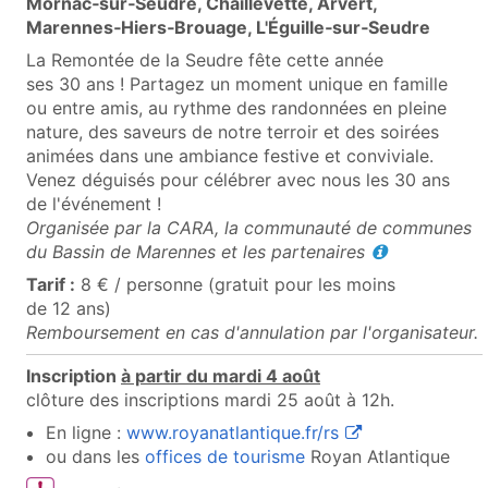
Mornac‑sur‑Seudre, Chaillevette, Arvert,
Marennes‑Hiers‑Brouage, L'Éguille‑sur‑Seudre
La Remontée de la Seudre fête cette année
ses 30 ans ! Partagez un moment unique en famille
ou entre amis, au rythme des randonnées en pleine
nature, des saveurs de notre terroir et des soirées
animées dans une ambiance festive et conviviale.
Venez déguisés pour célébrer avec nous les 30 ans
de l'événement !
Organisée par la CARA, la communauté de communes
du Bassin de Marennes et les
partenaires
Tarif :
8 € / personne (gratuit pour les moins
de 12 ans)
Remboursement en cas d'annulation par l'organisateur.
Inscription
à partir du mardi 4 août
clôture des inscriptions mardi 25 août à 12h.
(ouvre une nouvell
En ligne :
www.royanatlantique.fr/rs
(ouvre une nouvelle fe
ou dans les
offices de tourisme
Royan Atlantique