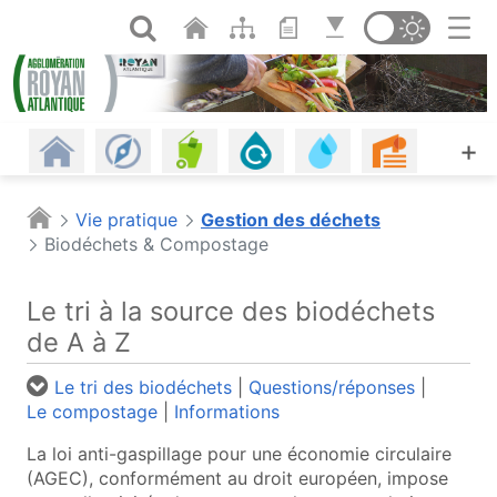
Panneau de gestion des cookies
Saut au contenu principal
Ouvrir la recherche
Changer de th
Revenir à l'accueil
Les communes
Gestion des déchets
Assainissement
Eau potable, eau d
Urbanism
A
+
Habitat
Énergie - Climat
Mobilités
Petite enfance
Plages
Piscine
Vie pratique
Gestion des déchets
Biodéchets & Compostage
Offres d'emploi
Économie
Agriculture et alimentation
Espaces naturels
Culture
Agenda
Le tri à la source des biodéchets
Les infos
Portail cartographique (o
de A à Z
Le tri des biodéchets
|
Questions/réponses
|
Le compostage
|
Informations
La loi anti-gaspillage pour une économie circulaire
(AGEC), conformément au droit européen, impose