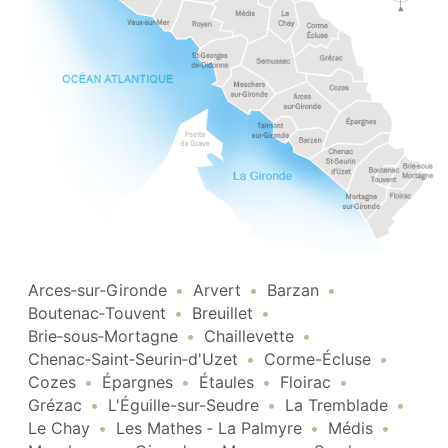
Arces‑sur‑Gironde
Arvert
Barzan
Boutenac‑Touvent
Breuillet
Brie‑sous‑Mortagne
Chaillevette
Chenac‑Saint‑Seurin‑d'Uzet
Corme-Écluse
Cozes
Épargnes
Étaules
Floirac
Grézac
L'Éguille-sur-Seudre
La Tremblade
Le Chay
Les Mathes ‑ La Palmyre
Médis