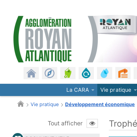
Panneau de gestion des cookies
CARA
Saut au contenu principal
Revenir à l'accueil
Les communes
Gestion des déchets
Assainissement
Eau potable
Urb
La CARA
Vie pratique
Vie pratique
Développement économique
Trophé
Tout afficher