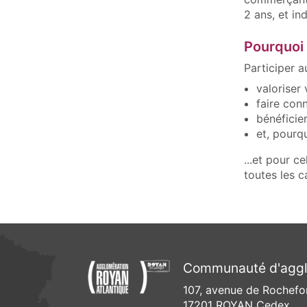
2 ans, et in
Pourquoi 
Participer a
valoriser 
faire con
bénéficier
et, pourq
...et pour c
toutes les c
Communauté d'agglo
107, avenue de Rochefo
17201 ROYAN Cedex