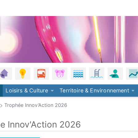
, eau de pluie
anisme
Habitat
Énergie - Climat
Mobilités
Petite enfance
Plages
Piscine
Offres 
Loisirs & Culture
Territoire & Environnement
Trophée Innov’Action 2026
e Innov'Action 2026