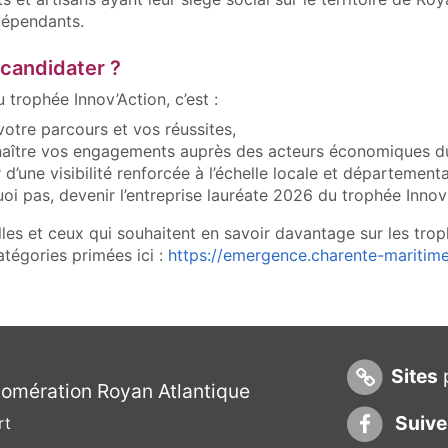
dépendants.
candidater ?
u trophée Innov’Action, c’est :
votre parcours et vos réussites,
naître vos engagements auprès des acteurs économiques du 
 d’une visibilité renforcée à l’échelle locale et départementa
uoi pas, devenir l’entreprise lauréate 2026 du trophée Innov’
elles et ceux qui souhaitent en savoir davantage sur les tr
atégories primées ici :
https://emergence.charente-maritime.
Sites
p
mération Royan Atlantique
Suive
rt