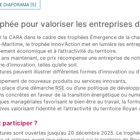
E DIAPORAMA [5]
phée pour valoriser les entreprises du
r la CARA dans le cadre des trophées Émergence de la ch
Maritime, le trophée Innov’Action met en lumière les entrep
ment économique et à l’attractivité du territoire.
 ans maintenant, ce prix récompense une entreprise de notre 
 d’innovation, telles qu’elle soit.
tures peuvent illustrer différentes formes d’innovation ou 
ppement de nouveaux produits ou services innovants,
n place d’une démarche
RSE
ou d’une politique de développ
ns concrètes en faveur de la transition énergétique ou numé
ues managériales favorisant le bien‑être au travail, la forma
tives valorisant l’identité et l’attractivité du territoire Royan 
participer ?
tures sont ouvertes jusqu’au 20 décembre 2025. Le trophée 
et artisans ayant leur siège social sur le territoire de Ro