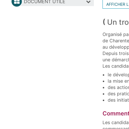
DOCUMENT UTILE
AFFICHER L
Un tro
Organisé pa
de Charente‑
au développe
Depuis trois
une démarche
Les candida
le dévelo
la mise e
des actio
des pratiq
des initia
Comment 
Les candida
commerçants 