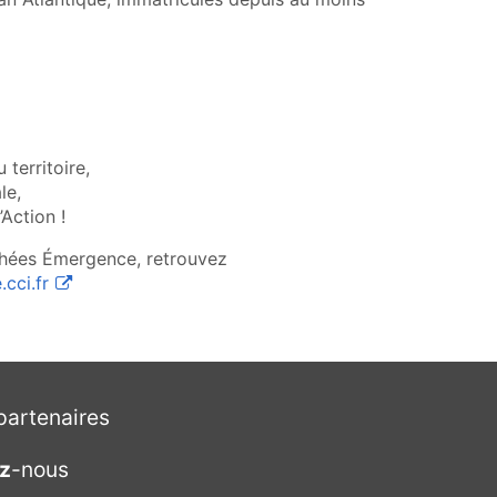
territoire,
le,
Action !
ophées Émergence, retrouvez
(ouvre une nouvelle fenêtre)
cci.fr
artenaires
z
-nous