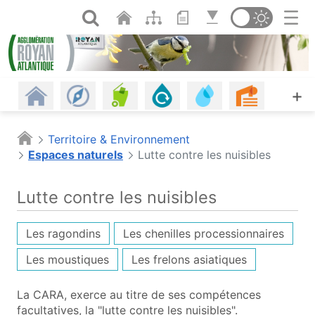
Panneau de gestion des cookies
Saut au contenu principal
Ouvrir la recherche
Changer de th
Revenir à l'accueil
Les communes
Gestion des déchets
Assainissement
Eau potable, eau d
Urbanism
A
+
Habitat
Énergie - Climat
Mobilités
Petite enfance
Plages
Piscine
Territoire & Environnement
Espaces naturels
Lutte contre les nuisibles
Offres d'emploi
Économie
Agriculture et alimentation
Espaces naturels
Culture
Agenda
Lutte contre les nuisibles
Les infos
Portail cartographique (o
Les ragondins
Les chenilles processionnaires
Les moustiques
Les frelons asiatiques
La CARA, exerce au titre de ses compétences
facultatives, la "lutte contre les nuisibles".