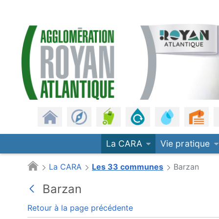
Panneau de gestion des cookies
CARA
Saut au contenu principal
Revenir à l'accueil
Les communes
Gestion des déchets
Assainissement
Eau potable
Urb
La CARA
Vie pratique
La CARA
Les 33 communes
Barzan
Barzan
Retour à la page précédente