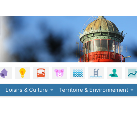
, eau de pluie
anisme
Habitat
Énergie - Climat
Mobilités
Petite enfance
Plages
Piscine
Offres 
Loisirs & Culture
Territoire & Environnement