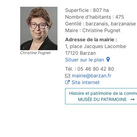
Superficie : 807 ha
Nombre d'habitants : 475
Gentilé : barzanais, barzanaise
Maire : Christine Pugnet
Adresse de la mairie :
1, place Jacques Lacombe
17120 Barzan
Christine Pugnet
(ouvre une fe
Situer sur le plan
Tél. : 05 46 90 42 80
mairie@barzan.fr
(ouvre une nouve
Site internet
H
istoire et patrimoine de la com
(OUV
MUSÉE DU PATRIMOINE